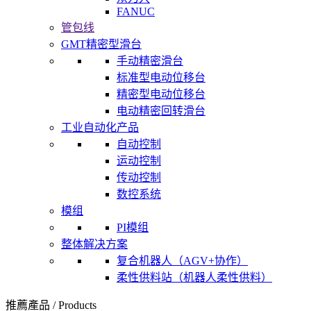
FANUC
管包线
GMT精密型滑台
手动精密滑台
标准型电动位移台
精密型电动位移台
电动精密回转滑台
工业自动化产品
自动控制
运动控制
传动控制
数控系统
模组
PI模组
整体解决方案
复合机器人（AGV+协作）
柔性供料站（机器人柔性供料）
推薦產品
/
Products