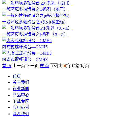
一般环境多轴滑台之G系列（龙门）
一般环境多轴滑台之p系列(极坐标)
一般环境多轴滑台之F系列（X - Z）
内崁式螺杆滑台—GMH5
内崁式螺杆滑台—GMH8
首 页
上一页
下一页
末 页
共
10
篇 12篇/每页
首页
关于我们
行业新闻
产品中心
下载专区
应用范例
联系我们